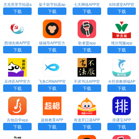
尤克里里节拍器a
架子鼓节拍器ap
七天网络APP官
626课堂APP官
pp下载
p下载
方版
方版
下载
下载
下载
下载
西湖先锋APP官
猿辅导APP官方
歌者盟app
维尔驾服app
方版
版
下载
下载
下载
下载
豆伴匠APP官方
飞鱼CRMAPP官
不厌书法APP官
今托管教师端AP
版
方版
方版
P
下载
下载
下载
下载
吉他自学app
超格教育APP
有道开口读APP
排课宝APP
最新版
下载
下载
下载
下载