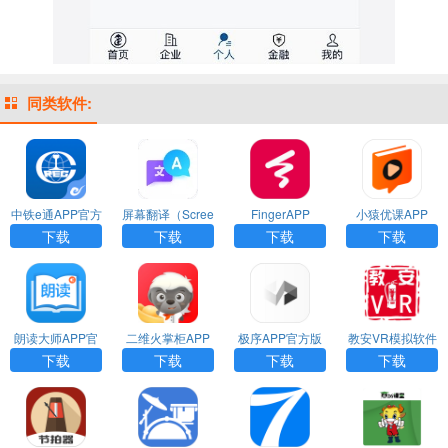
同类软件:
中铁e通APP官方
屏幕翻译（Scree
FingerAPP
小猿优课APP
版
n Translate）ap
下载
下载
下载
下载
p下载
朗读大师APP官
二维火掌柜APP
极序APP官方版
教安VR模拟软件
方版
官方版
APP
下载
下载
下载
下载