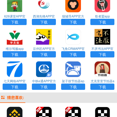
626课堂APP官
西湖先锋APP官
猿辅导APP官方
歌者盟app
方版
方版
版
下载
下载
下载
下载
维尔驾服app
豆伴匠APP官方
飞鱼CRMAPP官
不厌书法APP官
版
方版
方版
下载
下载
下载
下载
七天网络APP官
中铁e通APP官方
架子鼓节拍器ap
尤克里里节拍器a
方版
版
p下载
pp下载
下载
下载
下载
下载
猜您喜欢: