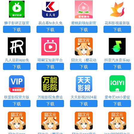
安装
狮子影评正版官
易点看tv永久免
蜜桃剧场短剧官
花和影视最新版
方下载
费版
方版
免费追剧
下载
下载
下载
下载
凡人追剧app免
嘻唰宝短剧平台
囧次元（樱花动
抖音汽水音乐ap
费下载官方
下载官方正版
漫）app
p下载最新版本
下载
下载
下载
下载
联盟影院官方版
万能影院免费追
天天影视2024最
爱奇艺iot小爱提
剧
新版
取版
下载
下载
下载
下载
囧次元app
囧次元（樱花动
囧次元app官方
jocy2026囧次元