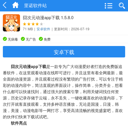
里诺软件站
囧次元动漫app下载 1.5.8.0
71 MB
|
安卓软件
|
更新时间：2026-07-19
无病毒
无广告
免费
安卓下载
囧次元动漫app下载
是一款专为广大动漫爱好者打造的免费版追
番软件，在这里观看动漫在线即可进行，并且这里有着全网最新，最
全面的动漫资源，并且观看过程没有繁琐的广告打扰，可以专注于精
彩的动漫内容中，简洁直观的界面设计，操作简单，分类齐全，想看
什么都可以快速找到，通过强大的搜索引擎，利用关键词找任何资
源，历史记录存储于云端，永不丢失，一键收藏喜欢的动漫内容，下
次打开就客直接观看，支持多种语言播放，无论是国漫，日漫，韩
漫，美漫，动漫电影等一网打尽，享受高清流畅的视觉盛宴吧，喜欢
的伙伴们快来下载试试吧。
软件亮点