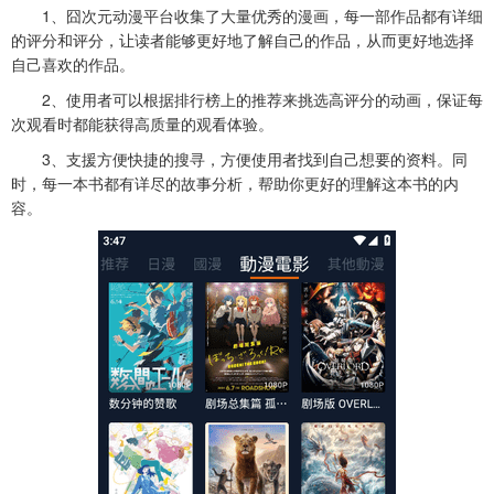
1、囧次元动漫平台收集了大量优秀的漫画，每一部作品都有详细
的评分和评分，让读者能够更好地了解自己的作品，从而更好地选择
自己喜欢的作品。
2、使用者可以根据排行榜上的推荐来挑选高评分的动画，保证每
次观看时都能获得高质量的观看体验。
3、支援方便快捷的搜寻，方便使用者找到自己想要的资料。同
时，每一本书都有详尽的故事分析，帮助你更好的理解这本书的内
容。