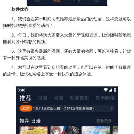
软件优势
1、我们会在第一时间向您推荐最新最热门的动画，这样您就可以
随时找到您所喜爱的动画了。
2、每日，我们将为大家带来大量的新视频资源，让你随时随地都
能看到各种精彩的视频。
3、这里有很多最新的漫画，还有大量的动画，可以直接看，让你
有一种身临其境的感觉。
4、您可以在这里看到您想看的动画，也可以在第一时间了解最新
的剧情，让您在网络上享受一种快乐的追剧体验。