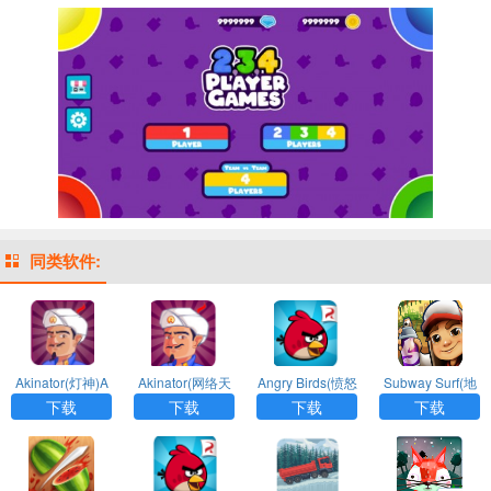
同类软件:
Akinator(灯神)A
Akinator(网络天
Angry Birds(愤怒
Subway Surf(地
PP
才)APP最新版
的小鸟)APP官方
铁跑酷)APP破解
下载
下载
下载
下载
正版
版