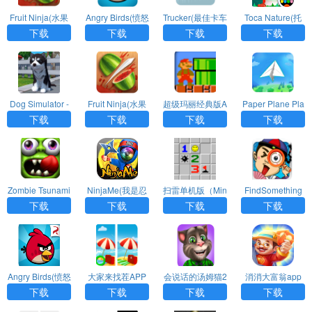
Fruit Ninja(水果
Angry Birds(愤怒
Trucker(最佳卡车
Toca Nature(托
忍者)APP官方版
的小鸟)APP
司机)APP
卡大自然)APP官
下载
下载
下载
下载
下载
方版
Dog Simulator -
Fruit Ninja(水果
超级玛丽经典版A
Paper Plane Pla
(动物游戏)APP
忍者）APP
PP
net(纸飞机星球)
下载
下载
下载
下载
APP
Zombie Tsunami
NinjaMe(我是忍
扫雷单机版（Min
FindSomething
(僵尸尖叫)APP
者)APP
esweeper）
(找你妹)APP
下载
下载
下载
下载
Angry Birds(愤怒
大家来找茬APP
会说话的汤姆猫2
消消大富翁app
的小鸟)APP中文
APP
下载
下载
下载
下载
版