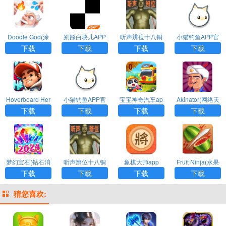
Doodle God(涂
别踩白块儿APP
听声辨位十八铜
小猫钓鱼APP官
鸦上帝)APP最新
最新版
人阵app
方版
下载
下载
下载
下载
版
Hoverboard Her
小猫钓鱼APP官
宝宝神奇汽车ap
Akinator(网络天
oes(滑板英雄)AP
方版
p
才)APP最新版
下载
下载
下载
下载
P官方版
梦幻宝石(钻石消
听声辨位十八铜
象棋大师app
Fruit Ninja(水果
消乐)APP最新版
人阵app
忍者)APP官方版
下载
下载
下载
下载
下载
猜您喜欢: