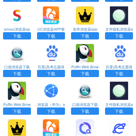
APP
smooz浏览器ap
UC浏览器APP塞
皇帝浏览器app
文件隐私浏览器a
p下载
班版
下载
pp下载
下载
下载
下载
下载
口袋浏览器下载
百度(高考志愿填
Puffin Web Brow
百度(高考志愿填
安装
报)APP官方版
ser(海鹦浏览器)
报)APP官方版
下载
下载
下载
下载
APP
Puffin Web Brow
浏览器（华为）a
口袋浏览器下载
文件隐私浏览器a
ser(海鹦浏览器)
pp
安装
pp下载
下载
下载
下载
下载
APP