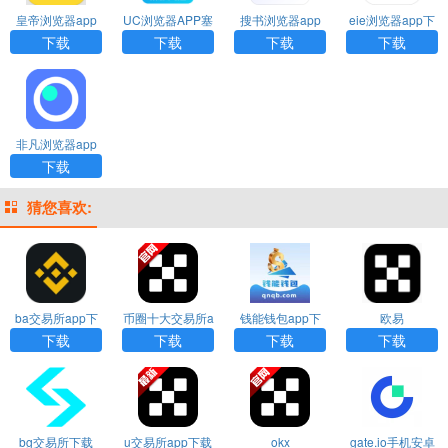
皇帝浏览器app
UC浏览器APP塞
搜书浏览器app
eie浏览器app下
下载
班版
官方下载安装
载
下载
下载
下载
下载
非凡浏览器app
下载
猜您喜欢:
ba交易所app下
币圈十大交易所a
钱能钱包app下
欧易
载
pp下载
载安装
下载
下载
下载
下载
bg交易所下载
u交易所app下载
okx
gate.io手机安卓