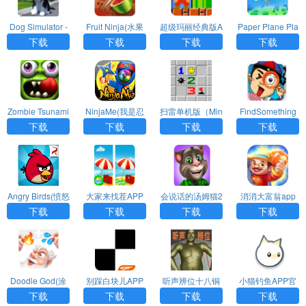
Dog Simulator -
Fruit Ninja(水果
超级玛丽经典版A
Paper Plane Pla
(动物游戏)APP
忍者）APP
PP
net(纸飞机星球)
下载
下载
下载
下载
APP
Zombie Tsunami
NinjaMe(我是忍
扫雷单机版（Min
FindSomething
(僵尸尖叫)APP
者)APP
esweeper）
(找你妹)APP
下载
下载
下载
下载
Angry Birds(愤怒
大家来找茬APP
会说话的汤姆猫2
消消大富翁app
的小鸟)APP中文
APP
下载
下载
下载
下载
版
Doodle God(涂
别踩白块儿APP
听声辨位十八铜
小猫钓鱼APP官
鸦上帝)APP最新
最新版
人阵app
方版
下载
下载
下载
下载