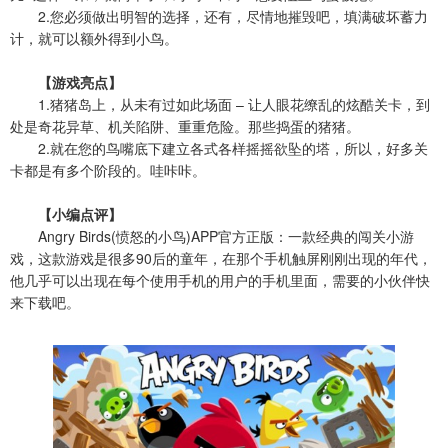
2.您必须做出明智的选择，还有，尽情地摧毁吧，填满破坏蓄力
计，就可以额外得到小鸟。
【游戏亮点】
1.猪猪岛上，从未有过如此场面 – 让人眼花缭乱的炫酷关卡，到
处是奇花异草、机关陷阱、重重危险。那些捣蛋的猪猪。
2.就在您的鸟嘴底下建立各式各样摇摇欲坠的塔，所以，好多关
卡都是有多个阶段的。哇咔咔。
【小编点评】
Angry Birds(愤怒的小鸟)APP官方正版：一款经典的闯关小游
戏，这款游戏是很多90后的童年，在那个手机触屏刚刚出现的年代，
他几乎可以出现在每个使用手机的用户的手机里面，需要的小伙伴快
来下载吧。