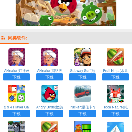
同类软件:
Akinator(灯神)A
Akinator(网络天
Subway Surf(地
Fruit Ninja(水果
PP
才)APP最新版
铁跑酷)APP破解
忍者)APP官方版
下载
下载
下载
下载
版
下载
2 3 4 Player Ga
Angry Birds(愤怒
Trucker(最佳卡车
Toca Nature(托
mes(二三四人小
的小鸟)APP
司机)APP
卡大自然)APP官
下载
下载
下载
下载
迷你)APP
方版