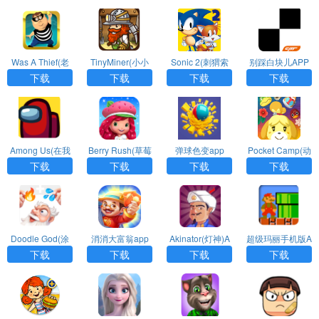
版
Was A Thief(老
TinyMiner(小小
Sonic 2(刺猬索
别踩白块儿APP
爸曾是小偷)APP
矿工)APP官方版
尼克)APP
最新版
下载
下载
下载
下载
Among Us(在我
Berry Rush(草莓
弹球色变app
Pocket Camp(动
们之间)APP
公主甜心)APP
物之森)中文版
下载
下载
下载
下载
Doodle God(涂
消消大富翁app
Akinator(灯神)A
超级玛丽手机版A
鸦上帝)APP最新
PP
PP
下载
下载
下载
下载
版