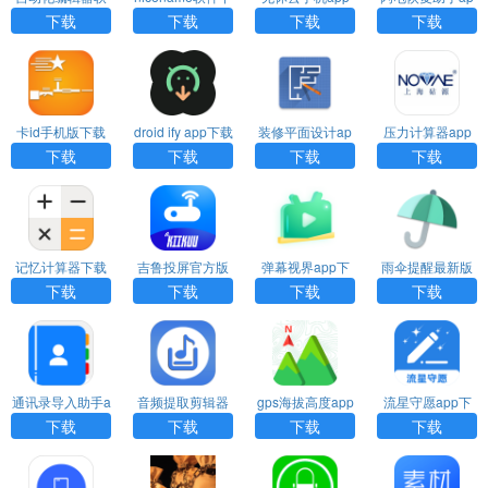
件下载
载
下载
p下载
下载
下载
下载
下载
卡id手机版下载
droid ify app下载
装修平面设计ap
压力计算器app
p下载
下载
下载
下载
下载
下载
记忆计算器下载
吉鲁投屏官方版
弹幕视界app下
雨伞提醒最新版
安装
下载
载
(Umbrella Alert)
下载
下载
下载
下载
下载
通讯录导入助手a
音频提取剪辑器
gps海拔高度app
流星守愿app下
pp下载
免费下载
下载
载
下载
下载
下载
下载