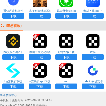
通知呼吸灯软件
真实利率计算器a
风云录音机app
素材下载app下
下载
pp下载
下载
载
下载
下载
下载
下载
猜您喜欢:
ba交易所app下
币圈十大交易所a
欧意app下载
欧易
载
pp下载
下载
下载
下载
下载
bg交易所下载
u交易所app下载
okx
gate.io手机安卓
版下载
下载
下载
下载
下载
里诺教程中心
手机版
|
更新时间: 2026-08-08 03:04:45
Copyright (C) 2005-2025 里诺软件站.