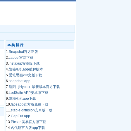
本类排行
1.
Snapchat官方正版
2.
capcut官网下载
3.
instaxup安卓版下载
4.
隐秘相机app破解版本
5.
爱笔思画x中文版下载
6.
snapchat app
7.
醒图（Hypic）最新版本官方下载
8.
LedSuite APP安卓版下载
9.
隐秘相机app下载
10.
faceapp官方版免费下载
11.
stable diffusion安卓版下载
12.
CapCut app
13.
Picsart美易官方版下载
14.
名优馆官方版app下载