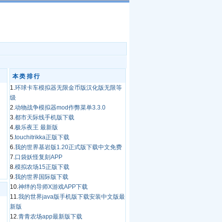
本类排行
1.
环球卡车模拟器无限金币版汉化版无限等
级
2.
动物战争模拟器mod作弊菜单3.3.0
3.
都市天际线手机版下载
4.
极乐夜王 最新版
5.
touchitrikka正版下载
6.
我的世界基岩版1.20正式版下载中文免费
7.
口袋妖怪复刻APP
8.
模拟农场15正版下载
9.
我的世界国际版下载
10.
神绊的导师X游戏APP下载
11.
我的世界java版手机版下载安装中文版最
新版
12.
青青农场app最新版下载