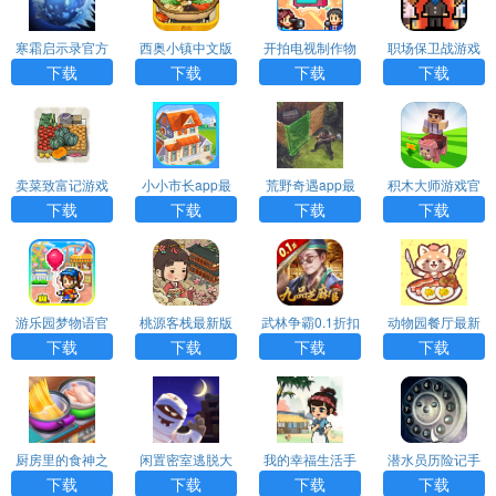
寒霜启示录官方
西奥小镇中文版
开拍电视制作物
职场保卫战游戏
版下载
下载
语单机版下载
中文版下载
下载
下载
下载
下载
卖菜致富记游戏
小小市长app最
荒野奇遇app最
积木大师游戏官
最新版app下载
新版下载
新版下载
方版下载
下载
下载
下载
下载
游乐园梦物语官
桃源客栈最新版
武林争霸0.1折扣
动物园餐厅最新
网版下载
下载
版手游下载
版下载
下载
下载
下载
下载
厨房里的食神之
闲置密室逃脱大
我的幸福生活手
潜水员历险记手
路游戏手机版ap
亨最新官方正版a
机版app下载
机游戏app下载
下载
下载
下载
下载