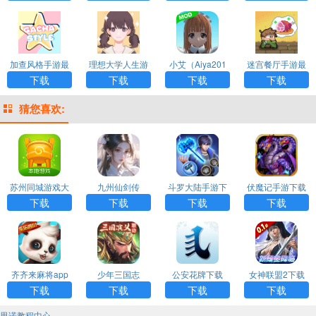
p下载
pp下载
加查风格手游最
理想大学人生游
小艾（Aiya201
迷宫餐厅手游最
新版app下载
戏手机正版app
8）游戏中文正版
新版本app下载
下载
下载
下载
下载
下载
app下载
猜您喜欢:
苏州同城游戏大
九州仙剑传
斗罗大陆手游下
伏魔记手游下载
厅APP
载
下载
下载
下载
下载
齐齐来麻将app
少年三国志
公安花牌下载
女神联盟2下载
下载
下载
下载
下载
里诺教程中心