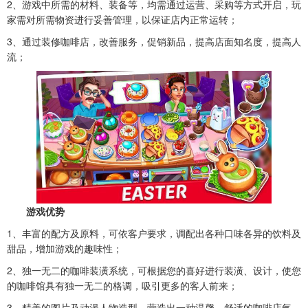
2、游戏中所需的材料、装备等，均需通过运营、采购等方式开启，玩
家需对所需物资进行妥善管理，以保证店内正常运转；
3、通过装修咖啡店，改善服务，促销新品，提高店面知名度，提高人
流；
游戏优势
1、丰富的配方及原料，可依客户要求，调配出各种口味各异的饮料及
甜品，增加游戏的趣味性；
2、独一无二的咖啡装潢系统，可根据您的喜好进行装潢、设计，使您
的咖啡馆具有独一无二的格调，吸引更多的客人前来；
3、精美的图片及动漫人物造型，营造出一种温馨、舒适的咖啡店气