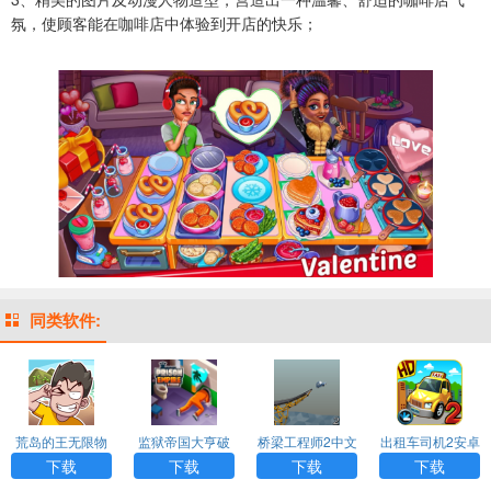
氛，使顾客能在咖啡店中体验到开店的快乐；
同类软件:
荒岛的王无限物
监狱帝国大亨破
桥梁工程师2中文
出租车司机2安卓
资破解版下载
解版下载
版手机版下载
手机版下载
下载
下载
下载
下载