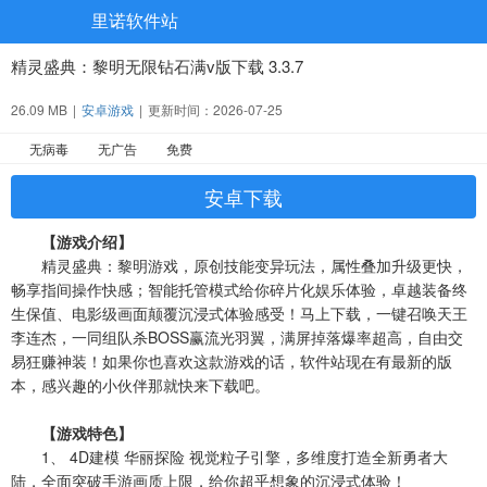
里诺软件站
精灵盛典：黎明无限钻石满v版下载 3.3.7
26.09 MB
|
安卓游戏
|
更新时间：2026-07-25
无病毒
无广告
免费
安卓下载
【游戏介绍】
精灵盛典：黎明游戏，原创技能变异玩法，属性叠加升级更快，
畅享指间操作快感；智能托管模式给你碎片化娱乐体验，卓越装备终
生保值、电影级画面颠覆沉浸式体验感受！马上下载，一键召唤天王
李连杰，一同组队杀BOSS赢流光羽翼，满屏掉落爆率超高，自由交
易狂赚神装！如果你也喜欢这款游戏的话，软件站现在有最新的版
本，感兴趣的小伙伴那就快来下载吧。
【游戏特色】
1、 4D建模 华丽探险 视觉粒子引擎，多维度打造全新勇者大
陆，全面突破手游画质上限，给你超乎想象的沉浸式体验！