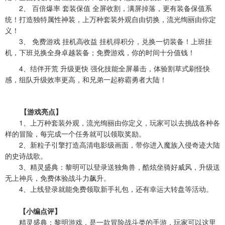
2、 百倍爆率 套装保值 全屏收割，满屏掉落，更有装备保值系
统！打造独特属性神装，上万种套装外观自由切换，流光绚丽由你定
义！
3、 免费游戏 挂机高收益 挂机得积分，兑换一切装备！上班挂
机，下班兑换全身卓越装备；免费游戏，你的时间十分值钱！
4、结伴开荒 升级更快 强化技能全屏暴击，体验割草式刷怪快
感，组队升级效率更高，和兄弟一起称霸勇者大陆！
【游戏亮点】
1、上万种套装外观，流光绚丽由你定义，玩家可以去挑战各种各
样的冒险，每完成一个任务就可以领取奖励。
2、新粒子引擎打造高清电影级画面，带你进入魔族入侵奇迹大陆
的史诗战歌。
3、精灵盛典：黎明可以登录送独角兽，酷炫坐骑好威风，升级送
无上神兵，免费体验战斗力飙升。
4、上线登录就能免费领取新手礼包，还有幸运大转盘等活动。
【小编点评】
精灵盛典：黎明游戏，是一款冒险战斗类的手游，玩家可以这里