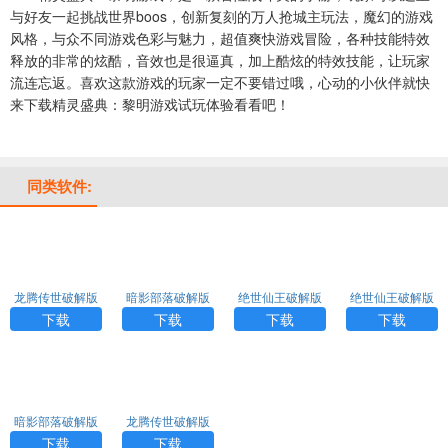
与好友一起挑战世界boos，创新复刻的万人抢城主玩法，魔幻的游戏
风格，与众不同游戏色彩与魅力，超值爽快游戏冒险，各种技能特效
释放的非常的炫酷，音效也是很逼真，加上酷炫的特效技能，让玩家
流连忘返。喜欢这款游戏的玩家一定不要错过哦，心动的小伙伴就快
来下载精灵盛典：黎明游戏试玩体验看看吧！
同类软件:
龙腾传世破解版
暗影部落破解版
绝世仙王破解版
绝世仙王破解版
无限元宝下载
手游下载
无限充值下载
无限充值下载
下载
下载
下载
下载
暗影部落破解版
龙腾传世破解版
手游下载
无限元宝下载
下载
下载