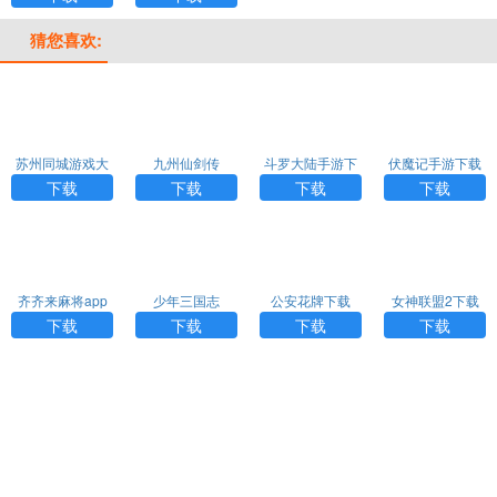
猜您喜欢:
苏州同城游戏大
九州仙剑传
斗罗大陆手游下
伏魔记手游下载
厅APP
载
下载
下载
下载
下载
齐齐来麻将app
少年三国志
公安花牌下载
女神联盟2下载
下载
下载
下载
下载