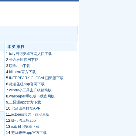
本类排行
1.
icity日记安卓官网入口下载
2.
卡农社区官网下载
3.
职圈app下载
4.
kikoeru官方下载
5.
INTERPARK GLOBAL国际版下载
6.
微读圣经app官网下载
7.
windy小工具去升级精简版
8.
wallpaper手机版下载官网版
9.
三晋通app官方下载
10.
七政四余排盘APP
11.
octopus官方下载安卓版
12.
暖心漂流瓶app
13.
icity日记安卓下载
14.
芳华未来app官方下载