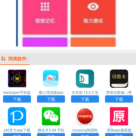
同类软件:
wallpaper手机版
暖心漂流瓶app
京东热 12.2.2 安
赞美诗新编（赞
下载官网版
卓版APP
美诗歌本）最新
下载
下载
下载
下载
版app下载
p站官方app下载
微信 8.0.49 手机
coupang韩国电
原味app最新版
（pixiv）
版APP
商app下载
下载