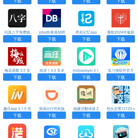
下载
下载
下载
下载
问真八字免费版
jobsdb香港招聘
即刻记忆app
雅歌2024年最新
排盘app 2.3.9 安
网中文版 13.12.0
版官方
下载
下载
下载
下载
卓版
安卓版APP
梅花易数 3.0 安
画涯 1.4.4 安卓
moboplayer 3.1.
实习僧软件官方
卓版
版APP
154 最新版APP
版
下载
下载
下载
下载
趣住app 3.1.5 安
滴滴出行司机版
福建话翻译器 2.
包头交警12123 v
卓版APP
8.2.14 最新版AP
2.1 安卓版APP
4.6 安卓版APP
下载
下载
下载
下载
P