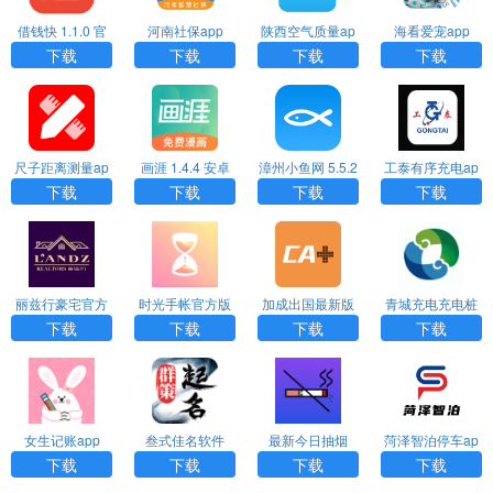
借钱快 1.1.0 官
河南社保app
陕西空气质量ap
海看爱宠app
方版APP
p
下载
下载
下载
下载
尺子距离测量ap
画涯 1.4.4 安卓
漳州小鱼网 5.5.2
工泰有序充电ap
p
版APP
安卓版APP
p
下载
下载
下载
下载
丽兹行豪宅官方
时光手帐官方版
加成出国最新版
青城充电充电桩
版
下载
下载
下载
下载
女生记账app
叁式佳名软件
最新今日抽烟
菏泽智泊停车ap
p
下载
下载
下载
下载