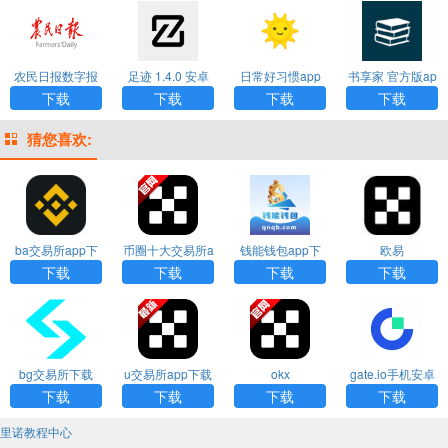
农民日报数字报
足迹 1.4.0 安卓
日常好习惯app
书享家 官方版ap
3.1.5 安卓版APP
版APP
p
下载
下载
下载
下载
猜您喜欢:
ba交易所app下
币圈十大交易所a
钱能钱包app下
欧易
载
pp下载
载安装
下载
下载
下载
下载
bg交易所下载
u交易所app下载
okx
gate.io手机安卓
版下载
下载
下载
下载
下载
里诺教程中心