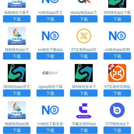
钱能钱包下载手
no钱包app官方
okpay钱包app下
365钱包app下载
机版
正版下载
载官网
下载
下载
下载
下载
钱能钱包app下
no钱包下载app
XT交易所app官
no钱包app官网
载官网
官方下载最新版
网最新版下载
下载
下载
下载
下载
下载
365钱包app官方
cgpay钱包下载
365钱包安卓下
XT交易所官网版
正版下载
地址官方
载安装
下载app
下载
下载
下载
下载
钱能钱包app最
no钱包下载安装
币赢交易所app
万币钱包app下
新版本下载
最新版本
官网下载最新版
载安装最新版
下载
下载
下载
下载