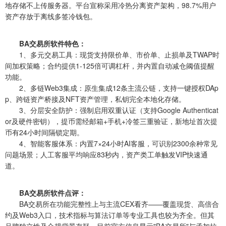
地存储不上传服务器。平台宣称采用冷热分离资产架构，98.7%用户
资产存放于离线多签冷钱包。
BA交易所软件特色：
1、多元交易工具：现货支持限价单、市价单、止损单及TWAP时
间加权策略；合约提供1-125倍可调杠杆，并内置自动减仓阈值提醒
功能。
2、多链Web3集成：原生集成12条主流公链，支持一键授权DAp
p、跨链资产桥接及NFT资产管理，私钥完全本地化存储。
3、分层安全防护：强制启用双重认证（支持Google Authenticat
or及硬件密钥），提币需经邮箱+手机+冷签三重验证，新地址首次提
币有24小时间隔锁定期。
4、智能客服体系：内置7×24小时AI客服，可识别2300余种常见
问题场景；人工客服平均响应83秒内，资产类工单触发VIP快速通
道。
BA交易所软件点评：
BA交易所在功能完整性上与主流CEX看齐——覆盖现货、高倍合
约及Web3入口，技术指标与算法订单等专业工具也较为齐全。但其