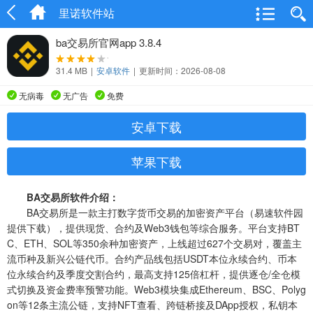
里诺软件站
ba交易所官网app 3.8.4
31.4 MB
|
安卓软件
|
更新时间：2026-08-08
无病毒
无广告
免费
安卓下载
苹果下载
BA交易所软件介绍：
BA交易所是一款主打数字货币交易的加密资产平台（易速软件园
提供下载），提供现货、合约及Web3钱包等综合服务。平台支持BT
C、ETH、SOL等350余种加密资产，上线超过627个交易对，覆盖主
流币种及新兴公链代币。合约产品线包括USDT本位永续合约、币本
位永续合约及季度交割合约，最高支持125倍杠杆，提供逐仓/全仓模
式切换及资金费率预警功能。Web3模块集成Ethereum、BSC、Polyg
on等12条主流公链，支持NFT查看、跨链桥接及DApp授权，私钥本