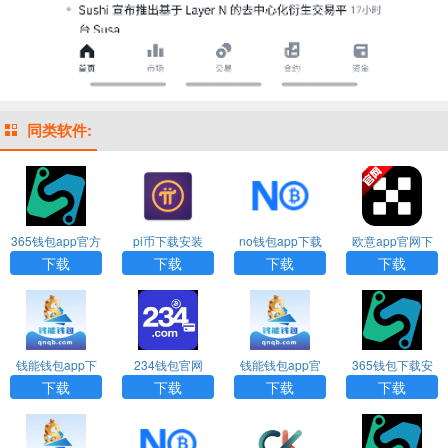
同类软件:
365钱包app官方
pi币下载安装
no钱包app下载
欧意app官网下
正版下载安装
载
下载
下载
下载
下载
钱能钱包app下
234钱包官网
钱能钱包app官
365钱包下载安
载安装最新版本
方网站入口下载
卓版
下载
下载
下载
下载