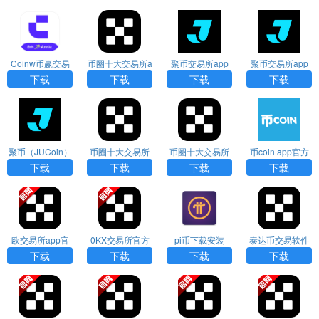
Coinw币赢交易
币圈十大交易所a
聚币交易所app
聚币交易所app
所官网下载
pp下载
下载
官网下载
下载
下载
下载
下载
聚币（JUCoin）
币圈十大交易所
币圈十大交易所
币coin app官方
交易所app官网
下载
下载
下载1
下载
下载
下载
下载
下载
欧交易所app官
0KX交易所官方
pi币下载安装
泰达币交易软件
方版下载
下载
官方
下载
下载
下载
下载