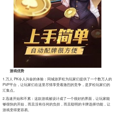
游戏优势
‌1.万人 PK令人兴奋的体验：同城游罗松为玩家们提供了一个数万人的
PVP平台，让玩家们在这里尽情享受着激烈的竞争，是罗松玩家们的
汇集点。
2‌.迅速开始和不累：这款游戏被设计成了一个很好的界面，让玩家能
够很快的开始，而且没有任何的负担，而且聪明的卡牌选择功能，让
游戏变得更容易。