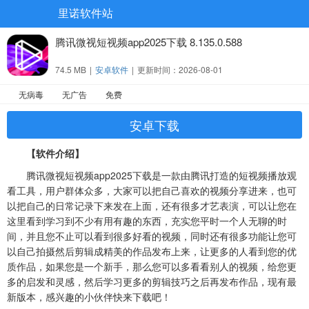
里诺软件站
腾讯微视短视频app2025下载 8.135.0.588
74.5 MB
|
安卓软件
|
更新时间：2026-08-01
无病毒
无广告
免费
安卓下载
【软件介绍】
腾讯微视短视频app2025下载是一款由腾讯打造的短视频播放观
看工具，用户群体众多，大家可以把自己喜欢的视频分享进来，也可
以把自己的日常记录下来发在上面，还有很多才艺表演，可以让您在
这里看到学习到不少有用有趣的东西，充实您平时一个人无聊的时
间，并且您不止可以看到很多好看的视频，同时还有很多功能让您可
以自己拍摄然后剪辑成精美的作品发布上来，让更多的人看到您的优
质作品，如果您是一个新手，那么您可以多看看别人的视频，给您更
多的启发和灵感，然后学习更多的剪辑技巧之后再发布作品，现有最
新版本，感兴趣的小伙伴快来下载吧！