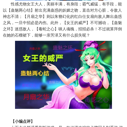
性感尤物女王大人，美丽丰满，有身段；霸气威猛，有手段，能
以【蛊魅两心结】射出充满蛊惑的妖媚之吻，直击对方心脏，令敌人
神志不清；【月扇之华】则以朱簪幻化的红白仕女扇向敌人舞出蛊惑
之风，一旦中招必是内伤。此外，【女王的威严】不可撼动，【蛊魅
之环】迷惑敌人，【毒蛇之心】啖人魂魄，招招必杀！不过就算拜倒
在她的石榴裙下，能够一亲芳泽又有什么损失呢？
【小编点评】