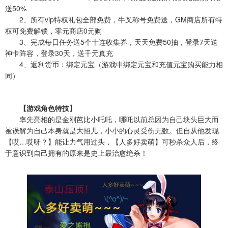
送50%
2、所有vip特权礼包全部免费，牛叉称号免费送，GM商店所有特
权可免费解锁，零元商店0元购
3、完成每日任务送5个十连收集券，天天免费50抽，登录7天送
神卡阵容，登录30天，送千元真充
4、返利货币：绑定元宝（游戏中绑定元宝和充值元宝购买能力相
同）
【游戏角色特技】
率先亮相的是金刚芭比小吒吒，哪吒以前总因为自己块头巨大而
被误解为自己本身就是大招儿，小小的心灵受伤无数。但自从他发现
【哎…哎呀？】能让力气用过头，【人多好卖萌】可秒杀众人后，终
于意识到自己拥有的原来是史上最治愈绝杀！