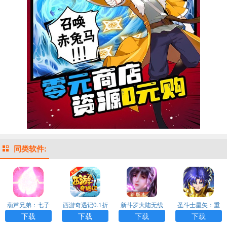
同类软件:
葫芦兄弟：七子
西游奇遇记0.1折
新斗罗大陆无线
圣斗士星矢：重
降妖无限内购版
扣版下载
充值破解版手游
生游戏下载
下载
下载
下载
下载
游戏下载
下载