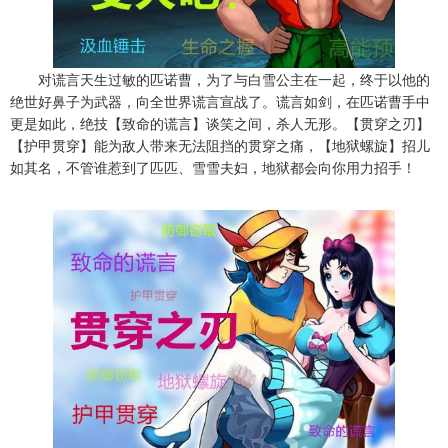
对谎言天生过敏的匹诺曹，为了与白雪公主在一起，终于以他的
绝世好鼻子为武器，向全世界谎言宣战了。谎言如剑，在匹诺曹手中
更是如此，绝技【致命的谎言】谈笑之间，杀人无形。【贯穿之刃】
【护甲贯穿】能为敌人带来无法阻挡的贯穿之痛，【地狱螺旋】招儿
如其名，不管谁惹到了匹匹、雪雪夫妇，地狱都会向你用力招手！