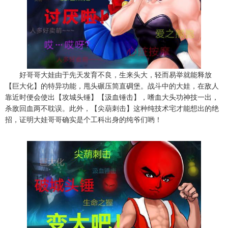
好哥哥大娃由于先天发育不良，生来头大，轻而易举就能释放
【巨大化】的特异功能，甩头碾压简直碉堡。战斗中的大娃，在敌人
靠近时便会使出【攻城头锤】【汲血锤击】，嗜血大头功神技一出，
杀敌回血两不耽误。此外，【尖葫刺击】这种纯技术宅才能想出的绝
招，证明大娃哥哥确实是个工科出身的纯爷们哟！