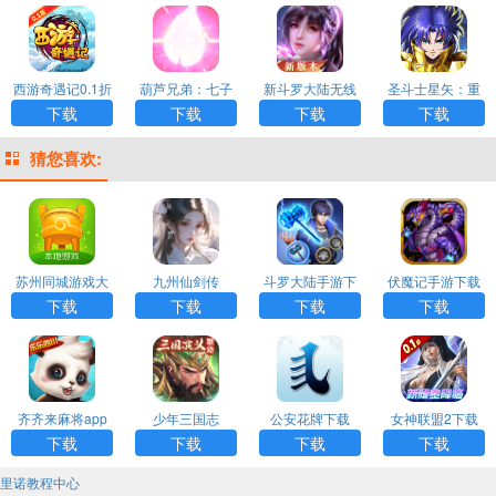
西游奇遇记0.1折
葫芦兄弟：七子
新斗罗大陆无线
圣斗士星矢：重
扣版下载
降妖无限内购版
充值破解版手游
生游戏下载
下载
下载
下载
下载
游戏下载
下载
猜您喜欢:
苏州同城游戏大
九州仙剑传
斗罗大陆手游下
伏魔记手游下载
厅APP
载
下载
下载
下载
下载
齐齐来麻将app
少年三国志
公安花牌下载
女神联盟2下载
下载
下载
下载
下载
里诺教程中心