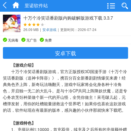
里诺软件站
十万个冷笑话番剧版内购破解版游戏下载 3.3.7
26.09 MB
|
安卓游戏
|
更新时间：2026-07-24
无病毒
无广告
免费
安卓下载
【游戏介绍】
十万个冷笑话番剧版游戏，官方正版授权3D国漫手游《十万个冷
笑话番剧版（送神卡阵容）》，携百分百全新番剧剧情爆笑来袭！经
典角色齐上阵，新奇玩法嗨翻天，游戏中玩家将会化身各种十冷角
色，开启独一无二的大乱斗。是与十冷CP共同上阵降妖伏魔，还是专
心务农烹饪种菜做个新一代的开山怪，全凭你做主！呆毛啵儿起，元
槽弹发射，用你的吐槽能量拯救这个世界吧！如果你也喜欢这款游戏
的话，软件站现在有最新的版本，感兴趣的小伙伴那就快来下载吧。
【游戏特色】
1、充值比例1:10000，首充双倍，续充及之后所有的充值额外赠