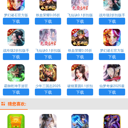
梦幻诸石官方版
铁血荣耀0.05折
飞仙诀0.1折扣版
战玲珑2折扣版手
游戏下载
扣版手游下载
手游下载
游下载
下载
下载
下载
下载
战玲珑2折扣版手
飞仙诀0.1折扣版
铁血荣耀0.05折
梦幻诸石官方版
游下载
手游下载
扣版手游下载
游戏下载
下载
下载
下载
下载
霸御乾坤手游官
少年三国志2025
破镜重圆0.1折扣
仙梦奇缘2025最
方版下载
最新版手游下载
版手游下载
新版手游下载
下载
下载
下载
下载
猜您喜欢: