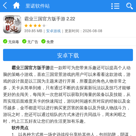
里诺软件站
霸业三国官方版手游 2.22
359.85 MB
|
安卓游戏
|
更新时间：2026-08-08
无病毒
无广告
免费
安卓下载
霸业三国官方版手游
是一款即可为您带来乐趣还可以提高个人动
脑的策略小游戏，喜欢三国背景游戏的用户可以来看看这款游戏，游
戏的设计面是以三国为主题来进行开展，所覆盖的角色人物非常之
多，关卡从简单到难，只有通过不断的去探索新玩法以及技巧才能够
更好的去闯关，每闯关一次您就可以获取到海量的装备以及技能，从
而实现后面难度关卡的快速闯过，游玩时间越长所对应的经验以及金
币越多，金币都是可以进行购买更厉害的装备以及升级人物战斗力，
游玩之时，您还可以通过组队的方式来进行共同战斗，周末闲暇之
时，约上三五好友让您们的生活更加有乐趣。
软件亮点
1、以各种方式将一场史诗战役分享给其他人，包括陷阱，阴谋，