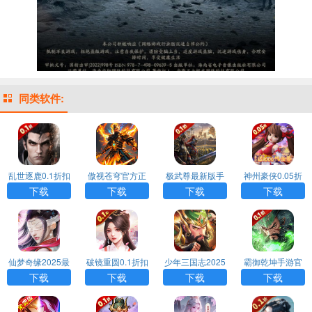
同类软件:
乱世逐鹿0.1折扣
傲视苍穹官方正
极武尊最新版手
神州豪侠0.05折
版手游下载
版手游下载
游下载
扣版手游下载
下载
下载
下载
下载
仙梦奇缘2025最
破镜重圆0.1折扣
少年三国志2025
霸御乾坤手游官
新版手游下载
版手游下载
最新版手游下载
方版下载
下载
下载
下载
下载