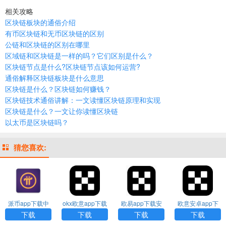
相关攻略
区块链板块的通俗介绍
有币区块链和无币区块链的区别
公链和区块链的区别在哪里
区域链和区块链是一样的吗？它们区别是什么？
区块链节点是什么?区块链节点该如何运营?
通俗解释区块链板块是什么意思
区块链是什么？区块链如何赚钱？
区块链技术通俗讲解：一文读懂区块链原理和实现
区块链是什么？一文让你读懂区块链
以太币是区块链吗？
猜您喜欢:
派币app下载中
okx欧意app下载
欧易app下载安
欧意安卓app下
文版
装
载
下载
下载
下载
下载