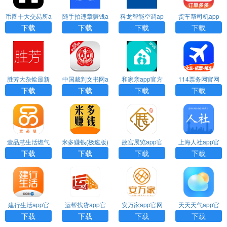
币圈十大交易所a
随手拍违章赚钱a
科龙智能空调ap
货车帮司机app
pp下载苹果版
pp官方下载
p下载
官网下载
下载
下载
下载
下载
胜芳大杂烩最新
中国裁判文书网a
和家亲app官方
114票务网官网
招聘工下载
pp下载
下载
订票
下载
下载
下载
下载
壹品慧生活燃气
米多赚钱(极速版)
故宫展览app官
上海人社app官
缴费下载app
app最新版下载
网下载
网下载
下载
下载
下载
下载
建行生活app官
运帮找货app官
安万家app官网
天天天气app官
网下载
网下载
下载
网下载
下载
下载
下载
下载