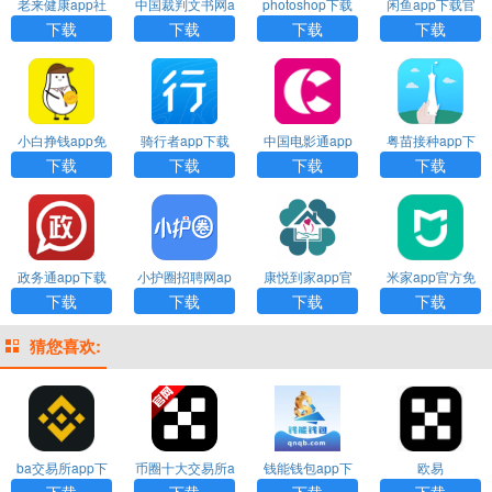
老来健康app社
中国裁判文书网a
photoshop下载
闲鱼app下载官
保认证下载
pp下载
方正版安装
下载
下载
下载
下载
小白挣钱app免
骑行者app下载
中国电影通app
粤苗接种app下
费下载最新版本
官方版
下载
载安装
下载
下载
下载
下载
政务通app下载
小护圈招聘网ap
康悦到家app官
米家app官方免
p下载
方下载
费下载
下载
下载
下载
下载
猜您喜欢:
ba交易所app下
币圈十大交易所a
钱能钱包app下
欧易
载
pp下载
载安装
下载
下载
下载
下载