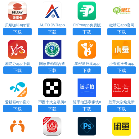
贝瑞咖啡app官
AUTO DVRapp
FitProapp免费版
微靖江app官网
网下载
官网下载
下载
下载
下载
下载
下载
下载
湘易办app下载
国家兽药综合查
星橙送外卖app
小蚕霸王餐app
官方网站
询官方下载免费
官网下载
官网下载
下载
下载
下载
下载
版
爱耕耘app官方
币圈十大交易所a
随手拍违章赚钱a
胜芳大杂烩最新
下载安装
pp下载苹果版
pp官方下载
招聘工下载
下载
下载
下载
下载