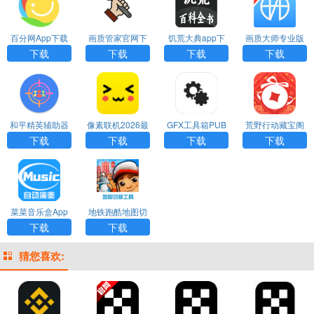
百分网App下载
画质管家官网下
饥荒大典app下
画质大师专业版
载
载
下载
下载
下载
下载
下载
和平精英辅助器
像素联机2026最
GFX工具箱PUB
荒野行动藏宝阁
免费版下载
新版下载安装
G120帧下载
最新版下载
下载
下载
下载
下载
菜菜音乐盒App
地铁跑酷地图切
官方下载
换工具2023最新
下载
下载
版
猜您喜欢: