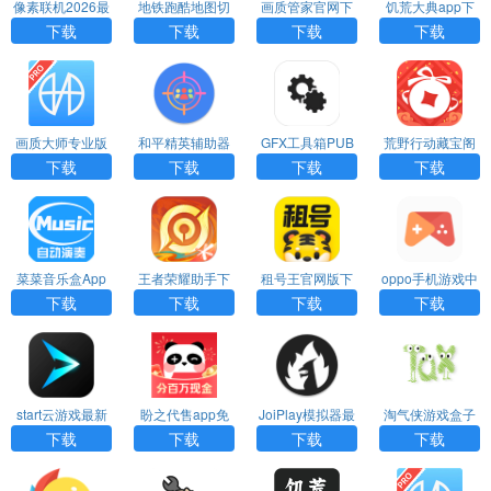
像素联机2026最
地铁跑酷地图切
画质管家官网下
饥荒大典app下
新版下载安装
换工具2023最新
载
载
下载
下载
下载
下载
版
画质大师专业版
和平精英辅助器
GFX工具箱PUB
荒野行动藏宝阁
下载
免费版下载
G120帧下载
最新版下载
下载
下载
下载
下载
菜菜音乐盒App
王者荣耀助手下
租号王官网版下
oppo手机游戏中
官方下载
载安装
载
心App官方下载
下载
下载
下载
下载
start云游戏最新
盼之代售app免
JoiPlay模拟器最
淘气侠游戏盒子
版下载
费下载
新版下载
下载安装
下载
下载
下载
下载