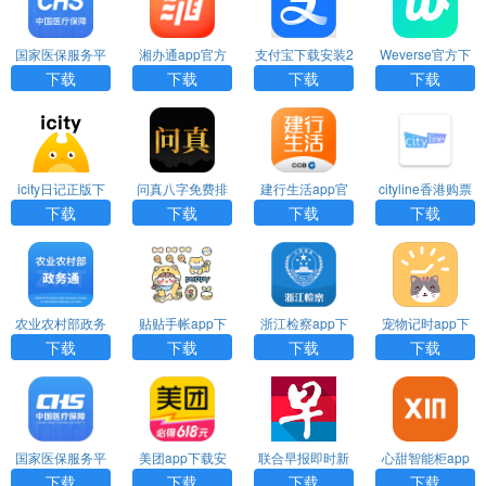
国家医保服务平
湘办通app官方
支付宝下载安装2
Weverse官方下
台app下载安装
下载
025版
载
下载
下载
下载
下载
icity日记正版下
问真八字免费排
建行生活app官
cityline香港购票
载免费
盘官网版下载
方下载
通官网下载
下载
下载
下载
下载
农业农村部政务
贴贴手帐app下
浙江检察app下
宠物记时app下
通app官方下载
载安装
载
载
下载
下载
下载
下载
国家医保服务平
美团app下载安
联合早报即时新
心甜智能柜app
台官网下载
装官方免费
闻手机版下载
下载
下载
下载
下载
下载