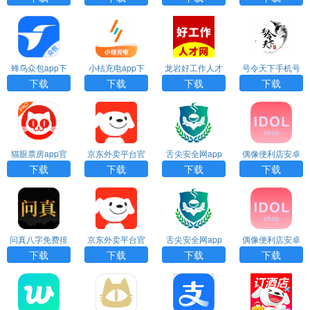
蜂鸟众包app下
小桔充电app下
龙岩好工作人才
号令天下手机号
载骑手
载
网app下载
码测吉凶app下
下载
下载
下载
下载
载安装
猫眼票房app官
京东外卖平台官
舌尖安全网app
偶像便利店安卓
网下载
网入口下载
官方下载
版下载
下载
下载
下载
下载
问真八字免费排
京东外卖平台官
舌尖安全网app
偶像便利店安卓
盘官网版下载
网入口下载
官方下载
版下载
下载
下载
下载
下载