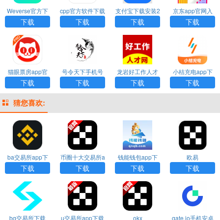
Weverse官方下
cpp官方软件下载
支付宝下载安装2
京东app官网入
载
025版
口下载
下载
下载
下载
下载
猫眼票房app官
号令天下手机号
龙岩好工作人才
小桔充电app下
网下载
码测吉凶app下
网app下载
载
下载
下载
下载
下载
载安装
猜您喜欢:
ba交易所app下
币圈十大交易所a
钱能钱包app下
欧易
载
pp下载
载安装
下载
下载
下载
下载
bg交易所下载
u交易所app下载
okx
gate.io手机安卓