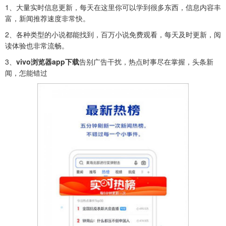
1、大量实时信息更新，每天在这里你可以学到很多东西，信息内容丰
富，新闻推荐速度非常快。
2、各种类型的小说都能找到，百万小说免费观看，每天及时更新，阅
读体验也非常流畅。
3、
vivo浏览器app下载
告别广告干扰，热点时事尽在掌握，头条新
闻，怎能错过