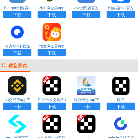
Stargon浏览器a
小树浏览器app
vivo浏览器官方
浏览器plus官方
pp下载安装
下载安装
正版下载
下载
下载
下载
下载
下载
夸克app下载免
悟空浏览器app
费
官方正版下载
下载
下载
猜您喜欢:
ba交易所app下
币圈十大交易所a
钱能钱包app下
欧易
载
pp下载
载安装
下载
下载
下载
下载
bg交易所下载
u交易所app下载
okx
gate.io手机安卓