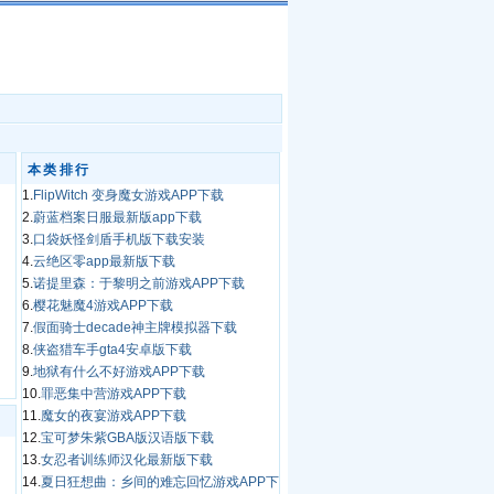
本类排行
1.
FlipWitch 变身魔女游戏APP下载
2.
蔚蓝档案日服最新版app下载
3.
口袋妖怪剑盾手机版下载安装
4.
云绝区零app最新版下载
5.
诺提里森：于黎明之前游戏APP下载
6.
樱花魅魔4游戏APP下载
7.
假面骑士decade神主牌模拟器下载
8.
侠盗猎车手gta4安卓版下载
9.
地狱有什么不好游戏APP下载
10.
罪恶集中营游戏APP下载
11.
魔女的夜宴游戏APP下载
12.
宝可梦朱紫GBA版汉语版下载
13.
女忍者训练师汉化最新版下载
14.
夏日狂想曲：乡间的难忘回忆游戏APP下