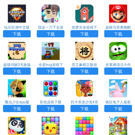
钻石狂潮中文版
我这一刀下去游
筑梦水乡游戏下
超级马里奥跑酷
下载
戏下载
载
正版下载
下载
下载
下载
下载
超级玛丽3无敌版
全是bug游戏下
宽立象棋正版游
史莱姆清洁大作
下载
载
戏下载
战手游app下载
下载
下载
下载
下载
瓢虫少女app最
彩色连珠下载
托卡美发沙龙4安
疯狂兔子人最新
新版下载
装下载
版下载
下载
下载
下载
下载