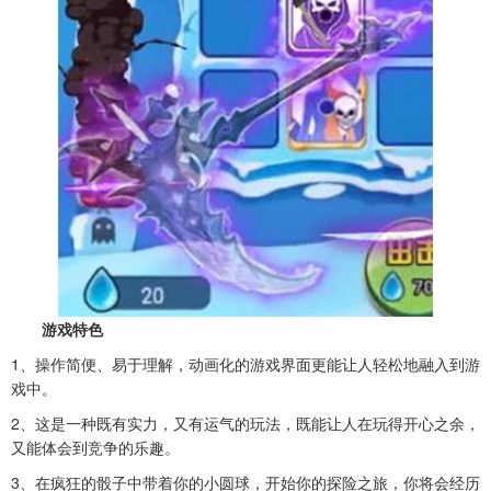
游戏特色
1、操作简便、易于理解，动画化的游戏界面更能让人轻松地融入到游
戏中。
2、这是一种既有实力，又有运气的玩法，既能让人在玩得开心之余，
又能体会到竞争的乐趣。
3、在疯狂的骰子中带着你的小圆球，开始你的探险之旅，你将会经历