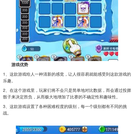
游戏优势
1、这款游戏给人一种清新的感觉，让人很容易就能感受到这款游戏的
乐趣。
2、在这个游戏里，玩家们将不会只是简单地对比数据，而会通过投掷
骰子来决定胜负，从而极大地增加了比赛的不确定性和趣味性。
3、这款游戏设置了各种困难程度的级别，每一个级别都有不同的挑
战。