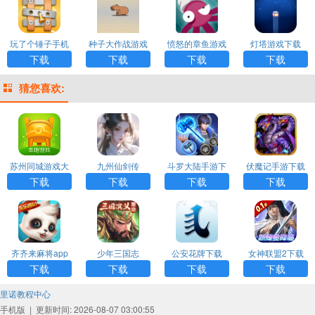
玩了个锤子手机
种子大作战游戏
愤怒的章鱼游戏
灯塔游戏下载
版下载
下载
下载
下载
下载
下载
下载
猜您喜欢:
苏州同城游戏大
九州仙剑传
斗罗大陆手游下
伏魔记手游下载
厅APP
载
下载
下载
下载
下载
齐齐来麻将app
少年三国志
公安花牌下载
女神联盟2下载
下载
下载
下载
下载
里诺教程中心
手机版
|
更新时间: 2026-08-07 03:00:55