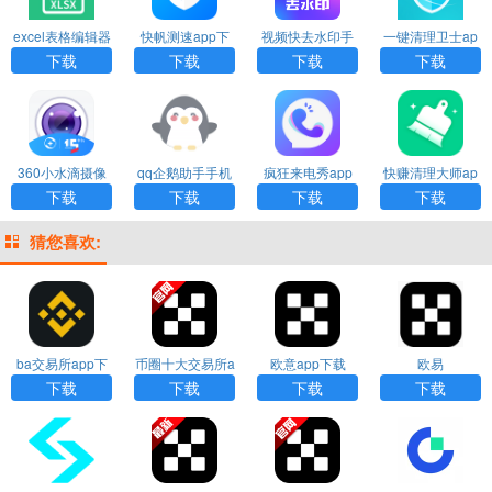
excel表格编辑器
快帆测速app下
视频快去水印手
一键清理卫士ap
手机版下载
载
机版下载
p下载
下载
下载
下载
下载
360小水滴摄像
qq企鹅助手手机
疯狂来电秀app
快赚清理大师ap
头app下载
版下载
下载
p下载
下载
下载
下载
下载
猜您喜欢:
ba交易所app下
币圈十大交易所a
欧意app下载
欧易
载
pp下载
下载
下载
下载
下载