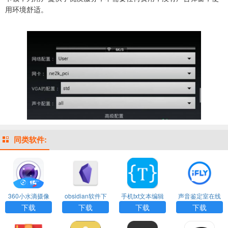
用环境舒适。
同类软件:
360小水滴摄像
obsidian软件下
手机txt文本编辑
声音鉴定室在线
头app下载
载
器下载
测试app下载
下载
下载
下载
下载