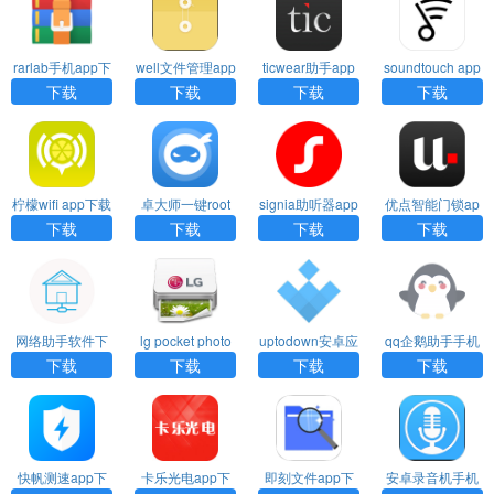
rarlab手机app下
well文件管理app
ticwear助手app
soundtouch app
载
下载
下载
下载
下载
下载
下载
下载
柠檬wifi app下载
卓大师一键root
signia助听器app
优点智能门锁ap
手机版下载
下载
p下载
下载
下载
下载
下载
网络助手软件下
lg pocket photo
uptodown安卓应
qq企鹅助手手机
载
软件下载
用商城下载
版下载
下载
下载
下载
下载
快帆测速app下
卡乐光电app下
即刻文件app下
安卓录音机手机