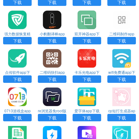
载
载
载
版下载
下载
下载
下载
下载
强力数据恢复精
小豹翻译棒app
双开神器app下
二维码制作app
灵软件下载
下载
载
下载
下载
下载
下载
下载
点传软件app下
二维码快扫app
卡乐光电app下
wifi免费通app下
载
下载
载
载
下载
下载
下载
下载
0713游戏盒app
re浏览器免root版
爱字体app下载
cp短打生成器ap
下载
下载
p下载
下载
下载
下载
下载