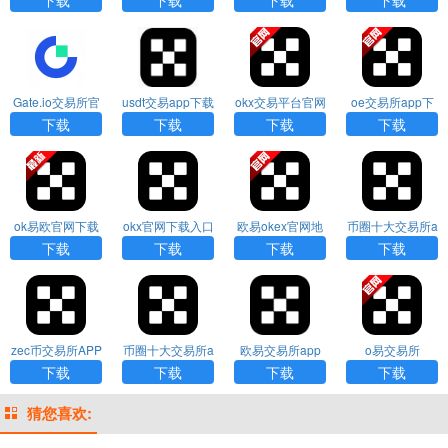
Gate.io交易所官
usdt交易app下载
okx交易平台官网
oe交易所app下
网版app下载
下载
载
下载
下载
下载
下载
ok易欧官网下载
okx官网下载入口
欧易okex官网地
币圈十大交易所a
址
pp下载
下载
下载
下载
下载
zec币交易所APP
币圈十大交易所a
欧易交易所app
o易交易所
下载
pp下载
官网最新版下载
下载
下载
下载
下载
猜您喜欢: