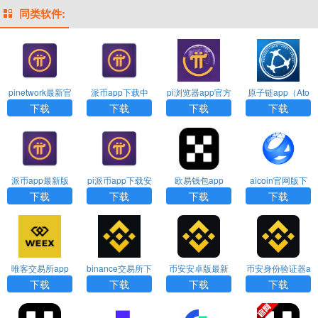
同类软件:
pinetwork最新官
派币app下载中
pi浏览器app官方
原子链app（Ato
方版本app免费
文版
下载
shi Global）
下载
下载
下载
下载
下载
派币app最新版
pi派币app下载安
欧易钱包app
aicoin官网版下
本下载
装
载最新版
下载
下载
下载
下载
唯客交易所app
binance交易所下
币安安卓版最新
币安身份验证器a
下载
载
版
pp下载
下载
下载
下载
下载