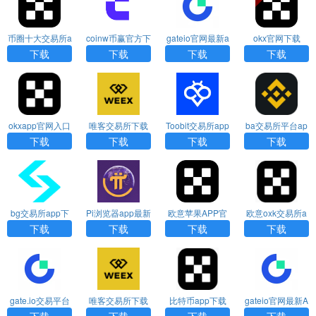
币圈十大交易所a
coinw币赢官方下
gateio官网最新a
okx官网下载
pp下载2026新版
载APP
pp下载
下载
下载
下载
下载
okxapp官网入口
唯客交易所下载
Toobit交易所app
ba交易所平台ap
下载
官网app
官方版下载
p下载
下载
下载
下载
下载
bg交易所app下
Pi浏览器app最新
欧意苹果APP官
欧意oxk交易所a
载
版免费下载
方下载
pp官方下载
下载
下载
下载
下载
gate.io交易平台
唯客交易所下载
比特币app下载
gateio官网最新A
官网下载
官网app
PP下载
下载
下载
下载
下载