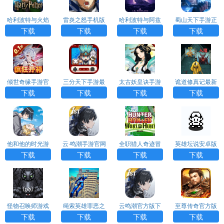
哈利波特与火焰
雷炎之怒手机版
哈利波特与阿兹
蜀山天下手游正
杯中文版下载
下载
卡班的囚徒游戏
版下载
下载
下载
下载
下载
下载
倾世奇缘手游官
三分天下手游最
太古妖皇诀手游
诡道修真记最新
方版下载
新版下载
官方版下载
官方版下载
下载
下载
下载
下载
他和他的时光游
云·鸣潮手游官网
全职猎人奇迹冒
英雄坛说安卓版
戏最新官方版下
下载
险下载手机版
下载
下载
下载
下载
下载
载
怪物召唤师游戏
绳索英雄罪恶之
云鸣潮官方版下
至尊传奇官方版
下载
城2最新版下载
载
下载
下载
下载
下载
下载