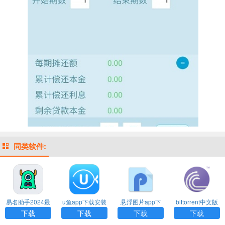
同类软件:
易名助手2024最
u鱼app下载安装
悬浮图片app下
bittorrent中文版
新版
载
下载
下载
下载
下载
下载