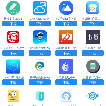
悬浮文本app下
aigo disk u盘官
go手机助手下载
ios图标遮罩版下
载安装
方版下载
安装
载
下载
下载
下载
下载
汉邦彩虹云pro软
塔塔家视觉版ap
喜照最新版下载
书影app下载
件下载安装
p下载
下载
下载
下载
下载
FreeOTP+最新版
易微联摄像头ap
闪电恢复助手AP
天弛快印软件下
下载
p官方下载
P安卓版下载
载
下载
下载
下载
下载