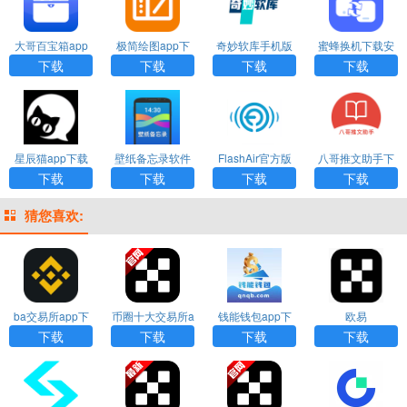
大哥百宝箱app
极简绘图app下
奇妙软库手机版
蜜蜂换机下载安
下载安装
载安装
下载
装
下载
下载
下载
下载
星辰猫app下载
壁纸备忘录软件
FlashAir官方版
八哥推文助手下
安装
下载
下载
载安装
下载
下载
下载
下载
猜您喜欢:
ba交易所app下
币圈十大交易所a
钱能钱包app下
欧易
载
pp下载
载安装
下载
下载
下载
下载