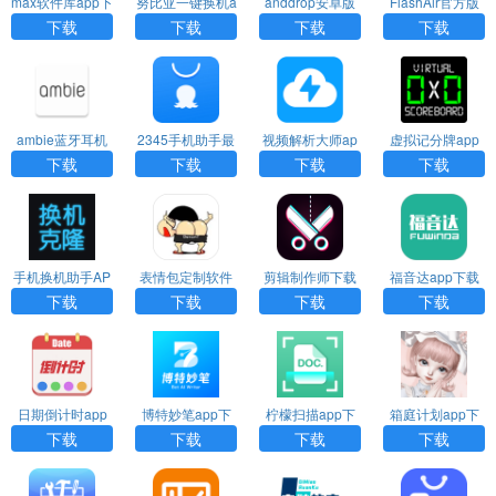
max软件库app下
努比亚一键换机a
anddrop安卓版
FlashAir官方版
载
pp下载
下载
下载
下载
下载
下载
下载
ambie蓝牙耳机
2345手机助手最
视频解析大师ap
虚拟记分牌app
软件下载
新版下载安装
p下载
下载
下载
下载
下载
下载
手机换机助手AP
表情包定制软件
剪辑制作师下载
福音达app下载
P安卓版下载
下载
安装
下载
下载
下载
下载
日期倒计时app
博特妙笔app下
柠檬扫描app下
箱庭计划app下
下载
载
载安装
载
下载
下载
下载
下载