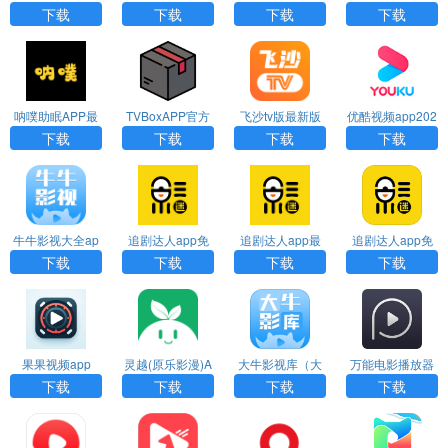
witch）app
024最新版app
4最新版app
卓版下载 免费
下载
下载
下载
下载
呐噗助眠APP最
TVBoxAPP官方
飞沙tv版最新版
优酷视频app202
新版
版下载
本
4最新版下载
下载
下载
下载
下载
牛牛影视大全ap
追剧达人app免
追剧达人app最
追剧达人app免
p2024最新版下
费下载
新版下载安装高
费下载最新版
下载
下载
下载
下载
载
清播放
果果视频app
灵越(原乐影漫)A
大牛影视库（大
万能电影播放器
PP
牛影裤）app202
（播放器安卓手
下载
下载
下载
下载
5最新官方正版免
机版）app
费下载