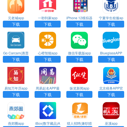
元老城app
一秒到家app
iPhone 12模拟器
宁夏学生校服ap
APP
p
下载
下载
下载
下载
Go Carcam(惠普
心橙智能app
微信车载版app
BlueglassAPP
行车记录仪)APP
下载
下载
下载
下载
下载
易知万年历app
周易起名APP最
纵览新闻app
北京税务APP官
新版
方版
下载
下载
下载
下载
燕郊圈app
iBox(数字藏品)A
猎人招聘(兼职猎
巫溪app