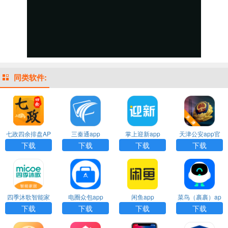
同类软件:
七政四余排盘AP
三秦通app
掌上迎新app
天津公安app官
P
方免费下载
下载
下载
下载
下载
四季沐歌智能家
电圈众包app
闲鱼app
菜鸟（裹裹）ap
居app
p
下载
下载
下载
下载