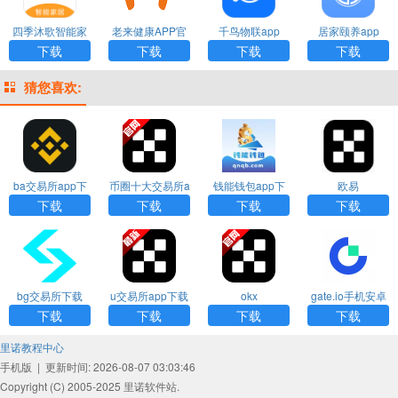
四季沐歌智能家
老来健康APP官
千鸟物联app
居家颐养app
居app
方版
下载
下载
下载
下载
猜您喜欢:
ba交易所app下
币圈十大交易所a
钱能钱包app下
欧易
载
pp下载
载安装
下载
下载
下载
下载
bg交易所下载
u交易所app下载
okx
gate.io手机安卓
版下载
下载
下载
下载
下载
里诺教程中心
手机版
|
更新时间: 2026-08-07 03:03:46
Copyright (C) 2005-2025 里诺软件站.