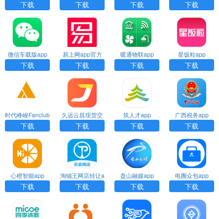
PP
人)APP
下载
下载
下载
下载
微信车载版app
易上网app官方
暖通物联app
星饭粒app
下载
免费下载安装
下载
下载
下载
下载
时代峰峻Fanclub
久远云昌现货交
筑人才app
广西税务app
APP官方版
易app
下载
下载
下载
下载
心橙智能app
淘铺王网店转让a
盘山融媒app
电圈众包app
pp
下载
下载
下载
下载