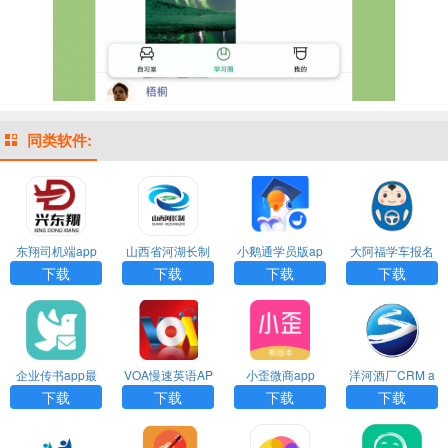
同类软件:
东翔司机端app
山西省河湖长制
小鹅通学员版ap
大阿福学车报名
移动工作平台ap
p
平台app
下载
下载
下载
下载
p
企业传书app最
VOA慢速英语AP
小歪微商app
洋河酒厂CRM a
新官方正版免费
P
pp客户端下载
下载
下载
下载
下载
下载