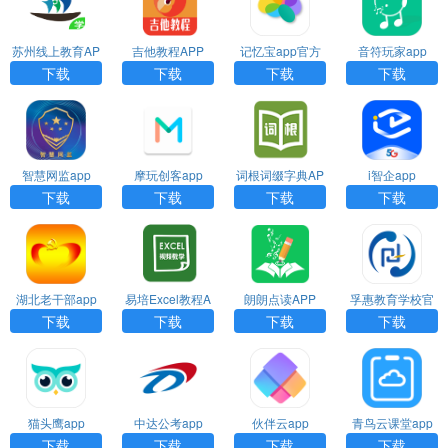
苏州线上教育AP
吉他教程APP
记忆宝app官方
音符玩家app
P
下载
下载
下载
下载
下载
智慧网监app
摩玩创客app
词根词缀字典AP
i智企app
P
下载
下载
下载
下载
湖北老干部app
易培Excel教程A
朗朗点读APP
孚惠教育学校官
PP
网下载
下载
下载
下载
下载
猫头鹰app
中达公考app
伙伴云app
青鸟云课堂app
下载
下载
下载
下载