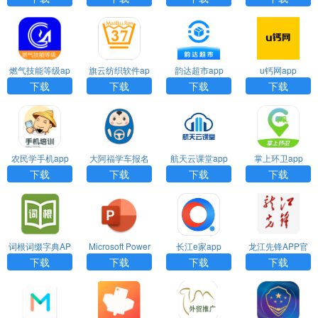
燃气技能等级ap
旗云纺织软件ap
韵达超市app
u钙网app
p
p
下载
下载
下载
下载
农民学手机app
大阿福学车报名
航天云课堂app
掌上环卫app
平台app
下载
下载
下载
下载
词根词缀字典AP
Microsoft Power
长江e家app
龙江先锋APP官
P
Point(手机PPT)A
方版
下载
下载
下载
下载
PP最新版