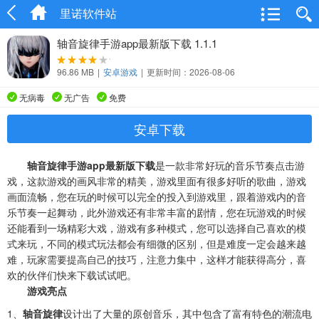
里诺软件站
轴音旋律手游app最新版下载 1.1.1
96.86 MB
|
安卓游戏
|
更新时间：2026-08-06
无病毒
无广告
免费
安卓下载
轴音旋律手游app最新版下载
是一款非常好玩的音乐节奏点击游
戏，这款游戏的画风非常的精美，游戏里面有很多好听的歌曲，游戏
画面流畅，您在玩的时候可以完全的投入到游戏里，跟着游戏内的音
乐节奏一起舞动，此外游戏还有非常丰富的剧情，您在玩游戏的时候
还能看到一场精彩大戏，游戏有多种模式，您可以选择自己喜欢的模
式来玩，不同的模式玩法都会有细微的区别，但是难度一定会越来越
难，玩家需要提高自己的技巧，注意力集中，这样才能获得高分，喜
欢的伙伴们快来下载试试吧。
游戏亮点
1、
轴音旋律
设计出了大量的原创音乐，其中包含了富有特色的潮流电