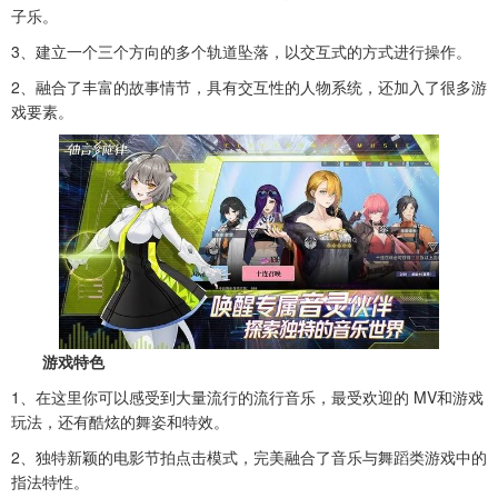
子乐。
3、建立一个三个方向的多个轨道坠落，以交互式的方式进行操作。
2、融合了丰富的故事情节，具有交互性的人物系统，还加入了很多游
戏要素。
游戏特色
1、在这里你可以感受到大量流行的流行音乐，最受欢迎的 MV和游戏
玩法，还有酷炫的舞姿和特效。
2、独特新颖的电影节拍点击模式，完美融合了音乐与舞蹈类游戏中的
指法特性。