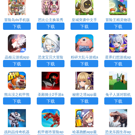
冒险岛ds手机版
芭比公主换装秀
皇城突袭中文手
冒险王精灵物语
下载
免费下载
机版下载
手机版下载
下载
下载
下载
下载
晶核云游戏app
恐龙宝贝大冒险
粉碎大乱斗游戏a
星界幻想游戏ap
最新版下载
正版app下载
pp最新版下载
p最新版下载
下载
下载
下载
下载
熊出没之机甲熊
圣殿骑士2手游a
秘密之塔app最
兔子人派对联机
大手游app最新
pp最新版下载
新版下载
版app下载
下载
下载
下载
下载
版下载
战利品传奇机器
机甲都市冒险ap
哈基跑酷app最
恐龙乐园生存ap