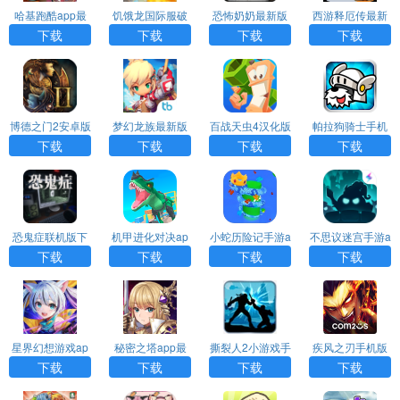
哈基跑酷app最
饥饿龙国际服破
恐怖奶奶最新版
西游释厄传最新
新版下载
解版下载
下载
版下载
下载
下载
下载
下载
博德之门2安卓版
梦幻龙族最新版
百战天虫4汉化版
帕拉狗骑士手机
下载
安卓下载
安卓下载
版中文版下载
下载
下载
下载
下载
恐鬼症联机版下
机甲进化对决ap
小蛇历险记手游a
不思议迷宫手游a
载
p安卓版下载
pp最新版下载
pp最新版下载
下载
下载
下载
下载
星界幻想游戏ap
秘密之塔app最
撕裂人2小游戏手
疾风之刃手机版
p最新版下载
新版下载
机版app下载
下载
下载
下载
下载
下载