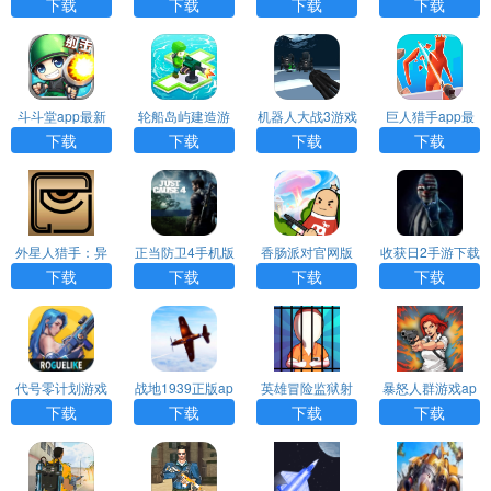
游戏安卓版app
安卓版app下载
手游app下载
hers 2最新版app
下载
下载
下载
下载
下载
下载
斗斗堂app最新
轮船岛屿建造游
机器人大战3游戏
巨人猎手app最
版下载
戏最新版app下
app最新版下载
新版下载
下载
下载
下载
下载
载
外星人猎手：异
正当防卫4手机版
香肠派对官网版
收获日2手游下载
种入侵官方版下
免费下载
下载
下载
下载
下载
下载
载
代号零计划游戏
战地1939正版ap
英雄冒险监狱射
暴怒人群游戏ap
(改名原零守望)a
p最新下载
手游戏app官方
p安卓版下载
下载
下载
下载
下载
pp下载
版下载