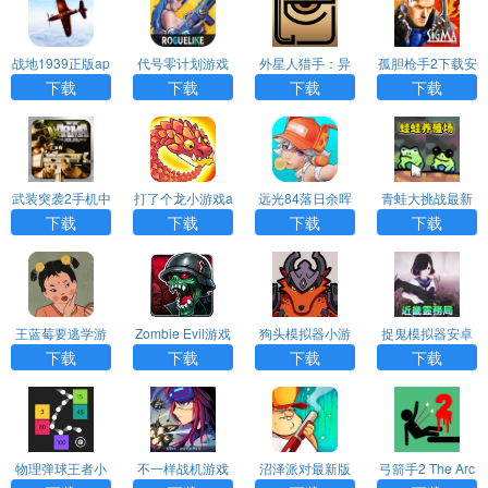
战地1939正版ap
代号零计划游戏
外星人猎手：异
孤胆枪手2下载安
p最新下载
(改名原零守望)a
种入侵官方版下
卓手机版
下载
下载
下载
下载
pp下载
载
武装突袭2手机中
打了个龙小游戏a
远光84落日余晖
青蛙大挑战最新
文版下载
pp最新版下载
手游app最新版
版app下载
下载
下载
下载
下载
下载
王蓝莓要逃学游
Zombie Evil游戏
狗头模拟器小游
捉鬼模拟器安卓
戏最新版app下
app最新版下载
戏app最新版下
版app下载
下载
下载
下载
下载
载
载
物理弹球王者小
不一样战机游戏
沼泽派对最新版
弓箭手2 The Arc