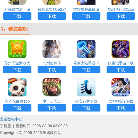
机械都市激斗游
模拟真实战场2游
雷霆爆裂战机游
梦幻飞行游戏ap
戏app最新版下
戏app最新版下
戏app最新版下
p最新版下载
下载
下载
下载
下载
载
载
载
猜您喜欢:
苏州同城游戏大
九州仙剑传
斗罗大陆手游下
伏魔记手游下载
厅APP
载
下载
下载
下载
下载
齐齐来麻将app
少年三国志
公安花牌下载
女神联盟2下载
下载
下载
下载
下载
里诺教程中心
手机版
|
更新时间: 2026-08-08 03:00:38
Copyright (C) 2005-2025 里诺软件站.