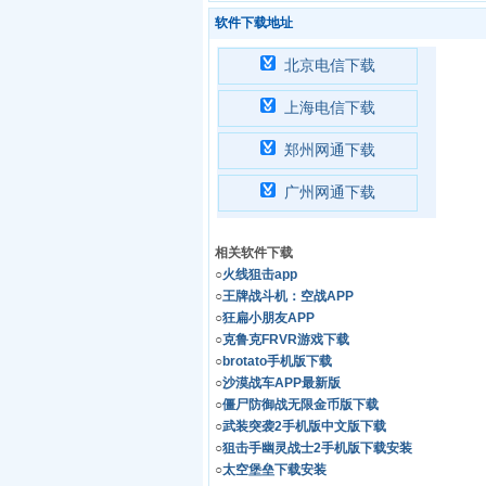
软件下载地址
北京电信下载
上海电信下载
郑州网通下载
广州网通下载
相关软件下载
○
火线狙击app
○
王牌战斗机：空战APP
○
狂扁小朋友APP
○
克鲁克FRVR游戏下载
○
brotato手机版下载
○
沙漠战车APP最新版
○
僵尸防御战无限金币版下载
○
武装突袭2手机版中文版下载
○
狙击手幽灵战士2手机版下载安装
○
太空堡垒下载安装