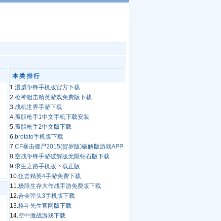
本类排行
1.
漫威争锋手机版官方下载
2.
枪神狙击精英游戏免费版下载
3.
战机世界手游下载
4.
孤胆枪手1中文手机下载安装
5.
孤胆枪手2中文版下载
6.
brotato手机版下载
7.
CF暴击僵尸2015(贺岁版)破解版游戏APP
8.
空战争锋手游破解版无限钻石版下载
9.
求生之路手机版下载正版
10.
狙击精英4手游免费下载
11.
极限生存大作战手游免费版下载
12.
合金弹头3手机版下载
13.
格斗先生官网版下载
14.
空中激战游戏下载