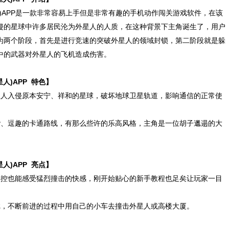
(疯狂外星人)APP是一款非常容易上手但是非常有趣的手机动作闯关游戏软件，在该
侵的星球中许多居民沦为外星人的人质，在这种背景下主角诞生了，用户
为两个阶段，首先是进行竞速的突破外星人的领域封锁，第二阶段就是躲
中的武器对外星人的飞机造成伤害。
狂外星人)APP 特色】
人入侵原本安宁、祥和的星球，破坏地球卫星轨道，影响通信的正常使
、逗趣的卡通路线，有那么些许的乐高风格，主角是一位胡子邋遢的大
狂外星人)APP 亮点】
控也能感受猛烈撞击的快感，刚开始贴心的新手教程也足矣让玩家一目
，不断前进的过程中用自己的小车去撞击外星人或高楼大厦。